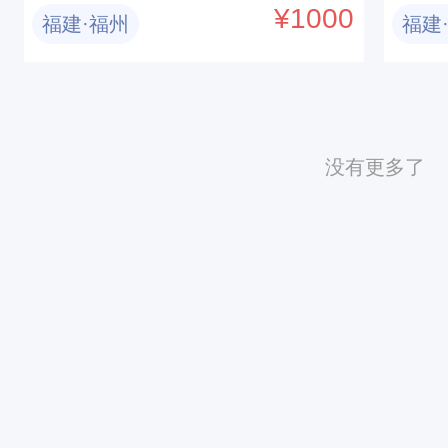
巷、猴研岛、北部湾。报
烤
¥
1000
福建·福州
福建
名付定金
研
金
没有更多了