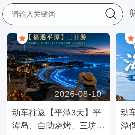
2026-08-10
动车往返【平潭3天】平
动
潭岛、自助烧烤、三坊七
潭